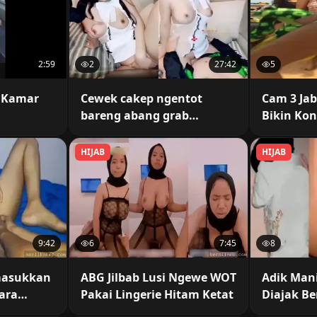
2:59
2
27:42
5
i Kamar
Cewek cakep ngentot
Cam 3 Jab
bareng abang grab
Bikin Kon
ganteng
HIJAB
HIJAB
9:42
6
7:45
8
masukkan
ABG Jilbab Lusi Ngewe WOT
Adik Man
uara
Pakai Lingerie Hitam Ketat
Diajak B
ikin
Saudara 